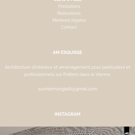
Prestations
Réalisations
Mentions légales
Contact
AM ESQUISSE
Architecture d'intérieur et aménagement pour particuliers et
professionnels sur Poitiers dans la Vienne.
aureliemongiatti@gmail.com
INSTAGRAM