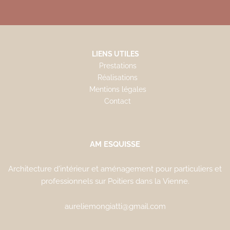
LIENS UTILES
Prestations
Réalisations
Mentions légales
Contact
AM ESQUISSE
Architecture d'intérieur et aménagement pour particuliers et
professionnels sur Poitiers dans la Vienne.
aureliemongiatti@gmail.com